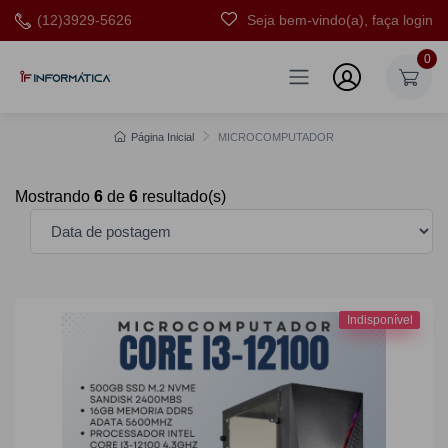
(12)3929-5626
Seja bem-vindo(a), faça login
0
Página Inicial
MICROCOMPUTADOR
Mostrando
6
de
6
resultado(s)
Indisponível