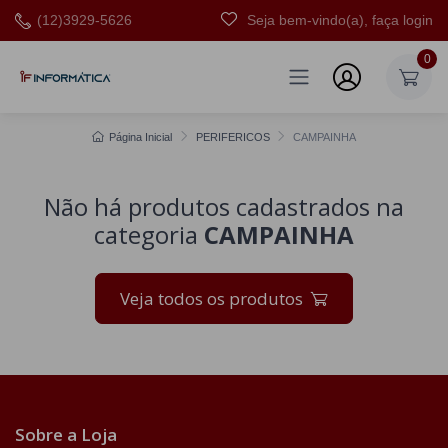
(12)3929-5626
Seja bem-vindo(a), faça login
0
Página Inicial
PERIFERICOS
CAMPAINHA
Não há produtos cadastrados na
categoria
CAMPAINHA
Veja todos os produtos
Sobre a Loja